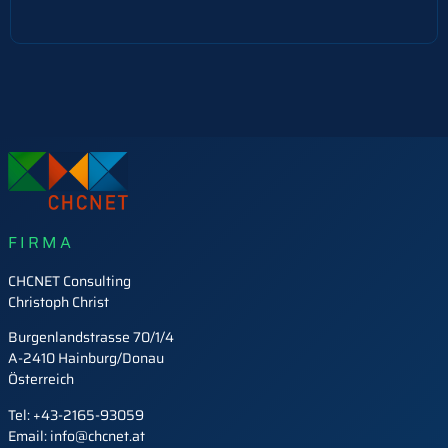
CHCNET Consulting
CHCNET Consulting
CHCNET Consulting
FIRMA
CHCNET Consulting
Christoph Christ
Burgenlandstrasse 70/1/4
A-2410 Hainburg/Donau
Österreich
Tel: +43-2165-93059
Email: info@chcnet.at